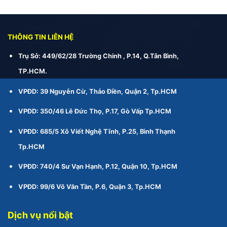
THÔNG TIN LIÊN HỆ
Trụ Sở: 449/62/28 Trường Chinh , P.14, Q.Tân Bình,
TP.HCM.
VPĐD: 39 Nguyễn Cừ, Thảo Điền, Quận 2, Tp.HCM
VPĐD: 350/46 Lê Đức Thọ, P.17, Gò Vấp Tp.HCM
VPĐD: 685/5 Xô Viết Nghệ Tĩnh, P.25, Bình Thạnh
Tp.HCM
VPĐD: 740/4 Sư Vạn Hạnh, P.12, Quận 10, Tp.HCM
VPĐD: 99/6 Võ Văn Tần, P.6, Quận 3, Tp.HCM
Dịch vụ nổi bật