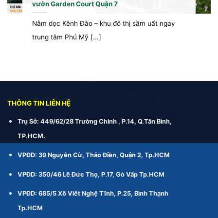
vườn Garden Court Quận 7
Nằm dọc Kênh Đào – khu đô thị sầm uất ngay
trung tâm Phú Mỹ [...]
THÔNG TIN LIÊN HỆ
Trụ Sở: 449/62/28 Trường Chinh , P.14, Q.Tân Bình,
TP.HCM.
VPĐD: 39 Nguyễn Cừ, Thảo Điền, Quận 2, Tp.HCM
VPĐD: 350/46 Lê Đức Thọ, P.17, Gò Vấp Tp.HCM
VPĐD: 685/5 Xô Viết Nghệ Tĩnh, P.25, Bình Thạnh
Tp.HCM