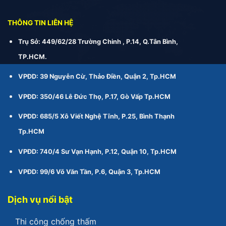
THÔNG TIN LIÊN HỆ
Trụ Sở: 449/62/28 Trường Chinh , P.14, Q.Tân Bình,
TP.HCM.
VPĐD: 39 Nguyễn Cừ, Thảo Điền, Quận 2, Tp.HCM
VPĐD: 350/46 Lê Đức Thọ, P.17, Gò Vấp Tp.HCM
VPĐD: 685/5 Xô Viết Nghệ Tĩnh, P.25, Bình Thạnh
Tp.HCM
VPĐD: 740/4 Sư Vạn Hạnh, P.12, Quận 10, Tp.HCM
VPĐD: 99/6 Võ Văn Tần, P.6, Quận 3, Tp.HCM
Dịch vụ nổi bật
Thi công chống thấm