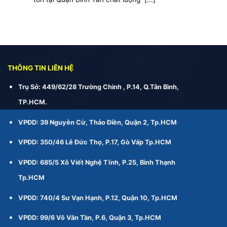
THÔNG TIN LIÊN HỆ
Trụ Sở: 449/62/28 Trường Chinh , P.14, Q.Tân Bình,
TP.HCM.
VPĐD: 39 Nguyễn Cừ, Thảo Điền, Quận 2, Tp.HCM
VPĐD: 350/46 Lê Đức Thọ, P.17, Gò Vấp Tp.HCM
VPĐD: 685/5 Xô Viết Nghệ Tĩnh, P.25, Bình Thạnh
Tp.HCM
VPĐD: 740/4 Sư Vạn Hạnh, P.12, Quận 10, Tp.HCM
VPĐD: 99/6 Võ Văn Tần, P.6, Quận 3, Tp.HCM