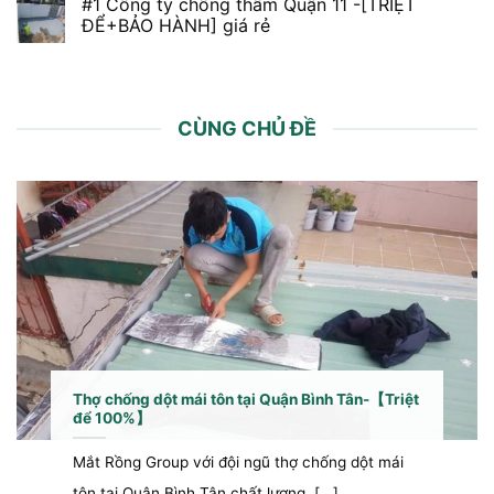
#1 Công ty chống thấm Quận 11 -[TRIỆT
ĐỂ+BẢO HÀNH] giá rẻ
CÙNG CHỦ ĐỀ
Thợ chống dột mái tôn tại Quận Bình Tân-【Triệt
để 100%】
Mắt Rồng Group với đội ngũ thợ chống dột mái
tôn tại Quận Bình Tân chất lượng [...]