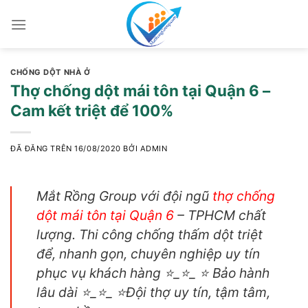
Chuyển
đến
nội
dung
CHỐNG DỘT NHÀ Ở
Thợ chống dột mái tôn tại Quận 6 –
Cam kết triệt để 100%
ĐÃ ĐĂNG TRÊN
16/08/2020
BỞI
ADMIN
Mắt Rồng Group với đội ngũ
thợ chống
dột mái tôn tại Quận 6
– TPHCM chất
lượng. Thi công chống thấm dột triệt
để, nhanh gọn, chuyên nghiệp uy tín
phục vụ khách hàng ⭐_⭐_ ⭐ Bảo hành
lâu dài ⭐_⭐_ ⭐Đội thợ uy tín, tậm tâm,