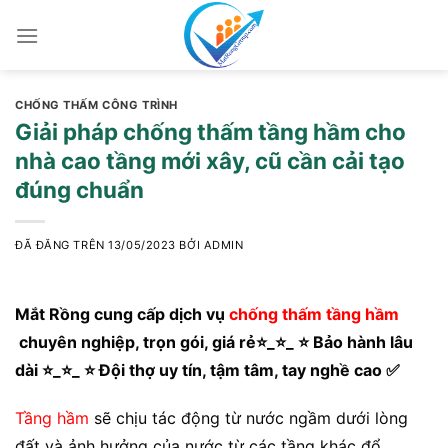
Chuyển
đến
nội
dung
CHỐNG THẤM CÔNG TRÌNH
Giải pháp chống thấm tầng hầm cho
nhà cao tầng mới xây, cũ cần cải tạo
đúng chuẩn
ĐÃ ĐĂNG TRÊN
13/05/2023
BỞI
ADMIN
Mắt Rồng cung cấp dịch vụ
chống thấm tầng hầm
chuyên nghiệp, trọn gói, giá rẻ⭐_⭐_ ⭐ Bảo hành lâu
dài ⭐_⭐_ ⭐ Đội thợ uy tín, tậm tâm, tay nghề cao ✅
Tầng hầm
sẽ chịu tác động từ nước ngầm dưới lòng
đất và ảnh hưởng của nước từ các tầng khác đổ