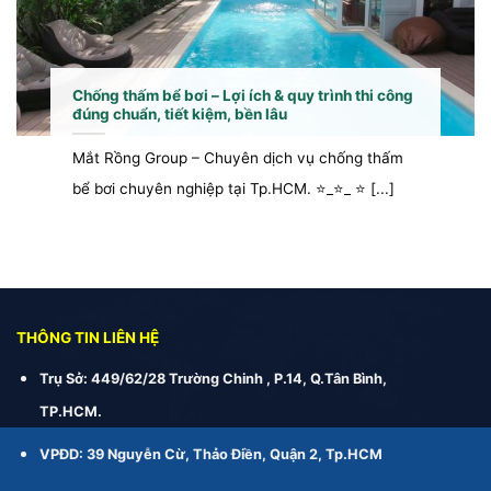
Chống thấm bể bơi – Lợi ích & quy trình thi công
đúng chuẩn, tiết kiệm, bền lâu
Mắt Rồng Group – Chuyên dịch vụ chống thấm
bể bơi chuyên nghiệp tại Tp.HCM. ⭐_⭐_ ⭐ [...]
THÔNG TIN LIÊN HỆ
Trụ Sở: 449/62/28 Trường Chinh , P.14, Q.Tân Bình,
TP.HCM.
VPĐD: 39 Nguyễn Cừ, Thảo Điền, Quận 2, Tp.HCM