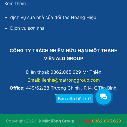
Xem thêm :
dịch vụ sửa nhà
của đối tác Hoàng Hiệp
Dịch vụ sơn nhà
CÔNG TY TRÁCH NHIỆM HỮU HẠN MỘT THÀNH
VIÊN ALO GROUP
Điện thọai: 0362.065.629 Mr Thiên
Email: lienhe@matronggroup.com
Office:
449/62/28 Trường Chinh , P.14, Q.Tân Bình,
TP.HCM.
Bạn cần hỗ trợ?
Copyright 2026 ©
Mắt Rồng Group
Hotline:
0362.065.629