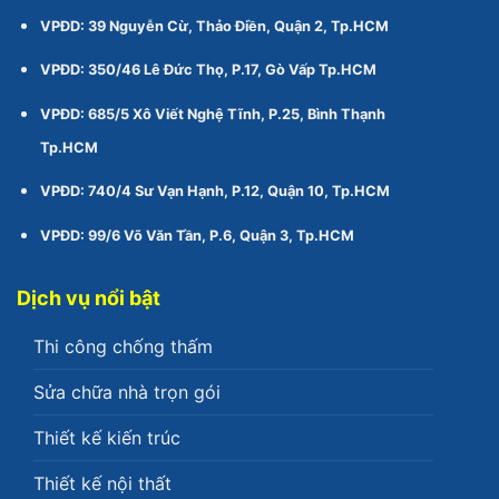
VPĐD: 39 Nguyễn Cừ, Thảo Điền, Quận 2, Tp.HCM
VPĐD: 350/46 Lê Đức Thọ, P.17, Gò Vấp Tp.HCM
VPĐD: 685/5 Xô Viết Nghệ Tĩnh, P.25, Bình Thạnh
Tp.HCM
VPĐD: 740/4 Sư Vạn Hạnh, P.12, Quận 10, Tp.HCM
VPĐD: 99/6 Võ Văn Tần, P.6, Quận 3, Tp.HCM
Dịch vụ nổi bật
Thi công chống thấm
Sửa chữa nhà trọn gói
Thiết kế kiến trúc
Thiết kế nội thất